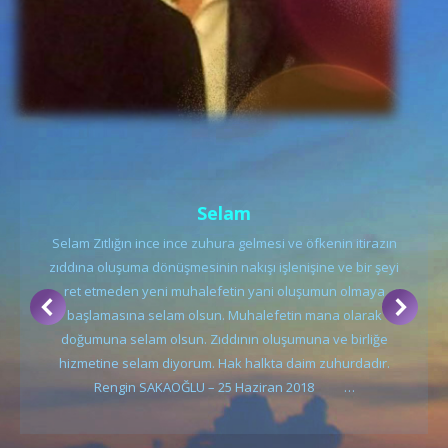
Selam
Selam Zıtlığın ince ince zuhura gelmesi ve öfkenin itirazın
zıddına oluşuma dönüşmesinin nakışı işlenişine ve bir şeyi
ret etmeden yeni muhalefetin yani oluşumun olmaya
başlamasına selam olsun. Muhalefetin mana olarak
doğumuna selam olsun. Zıddının oluşumuna ve birliğe
hizmetine selam diyorum. Hak halkta daim zuhurdadır.
Rengin SAKAOĞLU – 25 Haziran 2018 …