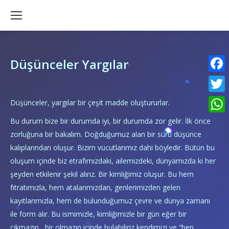
Düşünceler Yargılar
Faceb
Twitte
Düşünceler, yargılar bir çeşit madde oluştururlar.
What
Bu durum bize bir durumda iyi, bir durumda zor gelir. İlk önce
zorluğuna bir bakalım. Doğduğumuz alan bir sürü düşünce
kalıplarından oluşur. Bizim vücutlarımız dahi böyledir. Bütün bu
oluşum içinde biz etrafımızdaki, ailemizdeki, dünyamızda ki her
şeyden etkilenir şekil alırız. Bir kimliğimiz oluşur. Bu hem
fıtratımızla, hem atalarımızdan, genlerimizden gelen
kayıtlarımızla, hem de bulunduğumuz çevre ve dünya zamanı
ile form alır. Bu ismimizle, kimliğimizle bir gün eğer bir
çıkmazın, bir olmazın içinde bulabiliriz kendimizi ve “ben