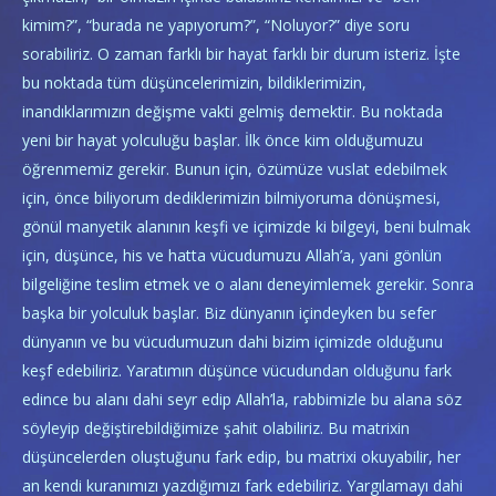
kimim?”, “burada ne yapıyorum?”, “Noluyor?” diye soru
sorabiliriz. O zaman farklı bir hayat farklı bir durum isteriz. İşte
bu noktada tüm düşüncelerimizin, bildiklerimizin,
inandıklarımızın değişme vakti gelmiş demektir. Bu noktada
yeni bir hayat yolculuğu başlar. İlk önce kim olduğumuzu
öğrenmemiz gerekir. Bunun için, özümüze vuslat edebilmek
için, önce biliyorum dediklerimizin bilmiyoruma dönüşmesi,
gönül manyetik alanının keşfi ve içimizde ki bilgeyi, beni bulmak
için, düşünce, his ve hatta vücudumuzu Allah’a, yani gönlün
bilgeliğine teslim etmek ve o alanı deneyimlemek gerekir. Sonra
başka bir yolculuk başlar. Biz dünyanın içindeyken bu sefer
dünyanın ve bu vücudumuzun dahi bizim içimizde olduğunu
keşf edebiliriz. Yaratımın düşünce vücudundan olduğunu fark
edince bu alanı dahi seyr edip Allah’la, rabbimizle bu alana söz
söyleyip değiştirebildiğimize şahit olabiliriz. Bu matrixin
düşüncelerden oluştuğunu fark edip, bu matrixi okuyabilir, her
an kendi kuranımızı yazdığımızı fark edebiliriz. Yargılamayı dahi