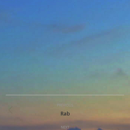
Post
PREVIOUS
navigation
Rab
Previous
post:
NEXT