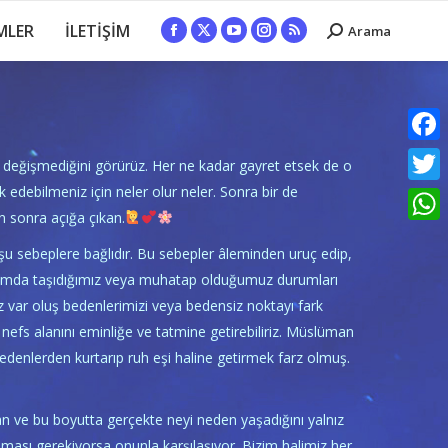
MLER
İLETİŞİM
Arama
Search:
Facebook
X
YouTube
Instagram
Rss
page
page
page
page
page
opens
opens
opens
opens
opens
in
in
in
in
in
new
new
new
new
new
Faceb
n değişmediğini görürüz. Her ne kadar gayret etsek de o
window
window
window
window
window
edebilmeniz için neler olur neler. Sonra bir de
Twitte
n sonra açığa çıkan.
What
u sebeplere bağlıdır. Bu sebepler âleminden uruç edip,
 durumda taşıdığımız veya muhatap olduğumuz durumları
z var oluş bedenlerimizi veya bedensiz noktayı fark
u nefs alanını eminliğe ve tatmine getirebiliriz. Müslüman
denlerden kurtarıp ruh eşi haline getirmek farz olmuş.
an ve bu boyutta gerçekte neyi neden yaşadığını yalnız
ması gerekiyorsa onunla karşılaşıyor. Bizim halimiz her