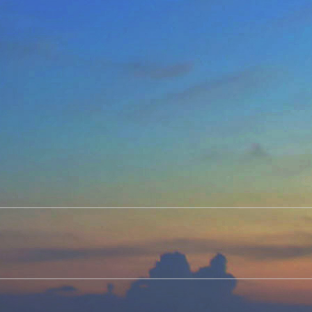
Next
post: