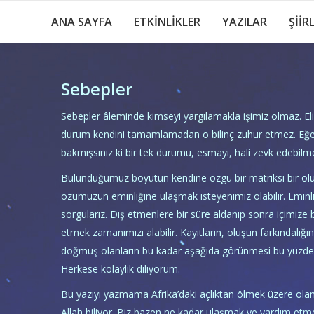
ANA SAYFA
ETKİNLİKLER
YAZILAR
ŞİİR
Sebepler
Sebepler âleminde kimseyi yargılamakla işimiz olmaz. El
durum kendini tamamlamadan o bilinç zuhur etmez. Eğer o 
bakmışsınız ki bir tek durumu, esmayı, hali zevk edebilme
Bulunduğumuz boyutun kendine özgü bir matriksi bir olu
özümüzün eminliğine ulaşmak isteyenimiz olabilir. Eminli
sorgularız. Dış etmenlere bir süre aldanıp sonra içimize
etmek zamanımızı alabilir. Kayıtların, oluşun farkındalığı
doğmuş olanların bu kadar aşağıda görünmesi bu yüzden o
Herkese kolaylık diliyorum.
Bu yazıyı yazmama Afrika’daki açlıktan ölmek üzere olan
Allah biliyor. Biz bazen ne kadar ulaşmak ve yardım etme