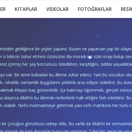
LER
KİTAPLAR
VİDEOLAR
FOTOĞRAFLAR
RESİ
imizden geldiğince bir şeyler yaparız. Bazen ne yaparsan yap bir olayı
bilincin zuhur etmesi özünüzün illa muradı ise sizin orayı bulup zevk 
niz içinmiş her şey borcunuzu ödedikten, karşıtlığını, zıddını yaşadıkta
şu var. Bir anne-babadan bu âleme zuhur ederiz. Yani bu vücudun oluş
k, rahatlık, tamamlık duygularını şiddetle arzu ediyor olabiliriz. Bu
 bakmak ihtiyacı baş gösterebilir. İçe bakmayı öğrenmek, gerçek sonsu
na ulaşınca Allah’ın bu âlemde nedenlerle halk ettiğini fark edebiliriz. B
labilir. Nefsi mutmainneye getirmek yani nefs matriksini her türlü ne
 bir çocuğun görüntüsü sebep oldu. Bu varlık da Allah’ın bir esmasınd
k istesek de bazı durumlar buna izin vermiyor. Tabii her zerre ne yaşa