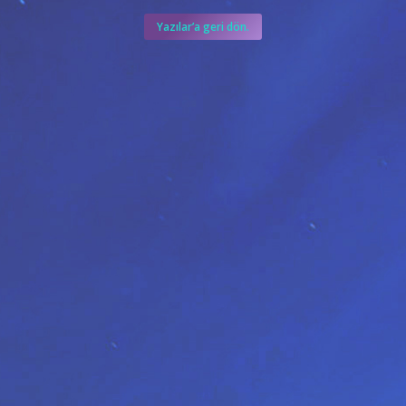
Yazılar’a geri dön.