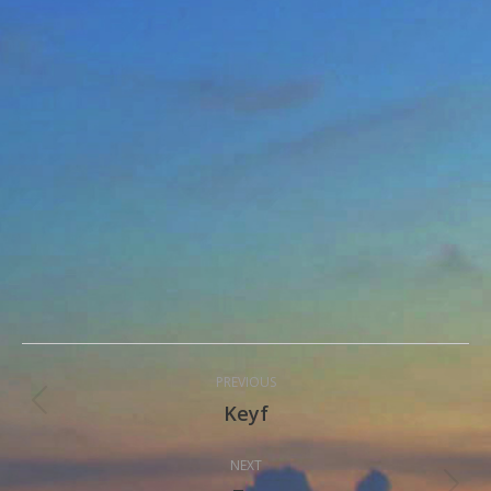
Post
PREVIOUS
navigation
Keyf
Previous
post:
NEXT