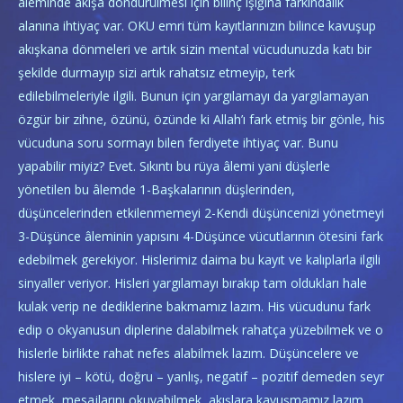
âleminde akışa döndürülmesi için bilinç ışığına farkındalık
alanına ihtiyaç var. OKU emri tüm kayıtlarınızın bilince kavuşup
akışkana dönmeleri ve artık sizin mental vücudunuzda katı bir
şekilde durmayıp sizi artık rahatsız etmeyip, terk
edilebilmeleriyle ilgili. Bunun için yargılamayı da yargılamayan
özgür bir zihne, özünü, özünde ki Allah’ı fark etmiş bir gönle, his
vücuduna soru sormayı bilen ferdiyete ihtiyaç var. Bunu
yapabilir miyiz? Evet. Sıkıntı bu rüya âlemi yani düşlerle
yönetilen bu âlemde 1-Başkalarının düşlerinden,
düşüncelerinden etkilenmemeyi 2-Kendi düşüncenizi yönetmeyi
3-Düşünce âleminin yapısını 4-Düşünce vücutlarının ötesini fark
edebilmek gerekiyor. Hislerimiz daima bu kayıt ve kalıplarla ilgili
sinyaller veriyor. Hisleri yargılamayı bırakıp tam oldukları hale
kulak verip ne dediklerine bakmamız lazım. His vücudunu fark
edip o okyanusun diplerine dalabilmek rahatça yüzebilmek ve o
hislerle birlikte rahat nefes alabilmek lazım. Düşüncelere ve
hislere iyi – kötü, doğru – yanlış, negatif – pozitif demeden seyr
etmek, mesajlarını okuyabilmek, akışlara kavuşmamız lazım.