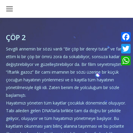
ÇÖP 2
Faceb
Sevgili annemin bir sözü vardı “Bir çöp bir dereyi tutar” ve fark
ettim ki bir çöp bir ömrü zora da sokabiliyor, sonsuza kadar
Twitte
değiştirebiliyor ve güzelleştirebiliyor da. Bir filim seyretmiştim
What
“İftarlık gazoz” Bir cami imamının bir sözü üzerine bir küçük
çocuğun hayatının yönlenmesi ve o kayıtla tüm hayatının
yönetilmesiyle ilgili idi. Zaten benim de yolculuğum bir sözle
başlamıştı.
Hayatımızı yöneten tüm kayıtlar çocukluk döneminde oluşuyor.
Tabi aileden gelen DNA’larla birlikte tam da doğru bir şekilde
geliyor, oluşuyor ve tüm hayatımızı yönetmeye başlıyor. Bu
kayıtların okunması yani bilinç alanına taşınması ve bu polarite