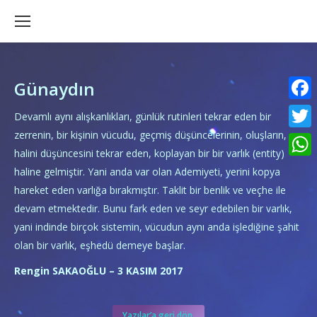
Günaydın
Faceb
Devamlı aynı alışkanlıkları, günlük rutinleri tekrar eden bir
zerrenin, bir kişinin vücudu, geçmiş düşüncelerinin, oluşların,
Twitte
halini düşüncesini tekrar eden, koplayan bir bir varlık (entity)
What
haline gelmiştir. Yani anda var olan Ademiyeti, yerini kopya
hareket eden varlığa bırakmıştır. Taklit bir benlik ve veçhe ile
devam etmektedir. Bunu fark eden ve seyr edebilen bir varlık,
yani indinde birçok sistemin, vücudun aynı anda işlediğine şahit
olan bir varlık, eşhedü demeye başlar.
Rengin SAKAOĞLU – 3 KASIM 2017
Yazılar’a geri dön.