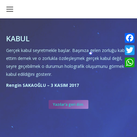
KABUL
Faceb
Gerçek kabul seyretmekle başlar. Başınıza gelen zorluğu kabul
ettim demek ve o zorlukla özdeşleşmek gerçek kabul değil,
Twitte
seyre geçebilmek o durumun holografik oluşumunu görmek
What
kabul edildiğini gösterir.
Rengin SAKAOĞLU – 3 KASIM 2017
Yazılar’a geri dön.