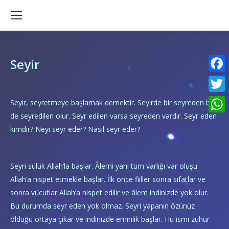
Seyir
Faceb
Twitte
Seyir, seyretmeye başlamak demektir. Seyirde bir seyreden bir
de seyredilen olur. Seyr edilen varsa seyreden vardır. Seyr eden
What
kimdir? Neyi seyr eder? Nasıl seyr eder?
Seyri sülük Allah’la başlar. Âlemi yani tüm varlığı var oluşu
Allah’a nispet etmekle başlar. İlk önce fiiller sonra sıfatlar ve
sonra vücutlar Allah’a nispet edilir ve âlem indinizde yok olur.
Bu durumda seyr eden yok olmaz. Seyri yapanın özünüz
olduğu ortaya çıkar ve indinizde eminlik başlar. Hu ismi zuhur