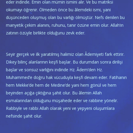
eder indinde. Emin olan mümin ismini alır. Ve bu matriksi
okumayı öğrenir. Ölmeden önce bu âlemdeki ismi, yani
düşünceden oluşmuş olan bu varlığı ölmüştür. Nefs denilen bu
manyetik çekim alanını, ruhunu, tanır özüne emin olur. Allah’ın
zatının özüyle birlikte olduğunu zevk eder.
Seyir gerçek ve ilk yaratılmış halimiz olan Âdemiyeti fark ettirir.
Dikey bilinç alanlarının keşfi başlar. Bu durumdan sonra dirilişi
başlar ve sonsuz varlığını indinde Hz. Âdem’den Hz.
Muhammed’e doğru hak vücuduyla keşfi devam eder. Fatihanın
hem Mekke’de hem de Medine’de yani hem gönül ve hem
beyinden açığa çıktığına şahit olur. Bu âlemin Allah
esmalarından olduğunu müşahede eder ve rabbine yönelir.
Rabbiyle ve rabbi Allah olarak yeni ve yepyeni oluşumlara
nefsinde şahit olur.