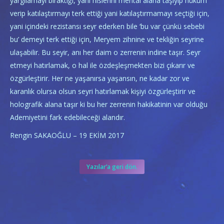
yargılamayı bıraktığı, yani hislerini mental alana taşıyıp hüküm
verip katılaştırmayı terk ettiği yani katılaştırmamayı seçtiği için,
yani içindeki rezistansı seyr ederken bile ‘bu var çünkü sebebi
bu’ demeyi terk ettiği için, Meryem zihnine ve tekliğin seyrine
ulaşabilir. Bu seyir, anı her daim o zerrenin indine taşır. Seyr
etmeyi hatırlamak, o hal ile özdeşleşmekten bizi çıkarır ve
özgürleştirir. Her ne yaşanırsa yaşansın, ne kadar zor ve
karanlık olursa olsun seyri hatırlamak kişiyi özgürleştirir ve
holografik alana taşır ki bu her zerrenin hakikatinin var olduğu
Ademiyetini fark edebileceği alandır.
Rengin SAKAOĞLU – 19 EKİM 2017
Yazılar’a geri dön.