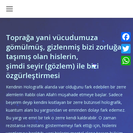
Toprağa yani vücudumuza
gömülmüş, gizlenmiş bizi zorluğa
Faceb
taşımış olan hislerin,
Twitte
şimdi seyir (gözlem) ile bizi
What
özgürleştirmesi
Kendinin Holografik alanda var olduğunu fark edebilen bir zerre
alemlerin Rabbi olan Allah’ı müşahade etmeye başlar. Sadece
beşerim deyip kendini kısıtlayan bir zerre bütünsel holografik,
kuantum alanı bu yargısından ve emrinden dolayı fark edemez.
Bu yargı ve emri bir tek o zerre kendi kaldırabilir. O zaman
rezistansa rezistans göstermemeyi fark ettiği için, hislerini