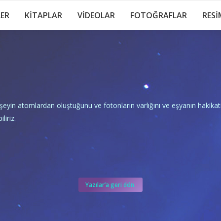
LER
KİTAPLAR
VİDEOLAR
FOTOĞRAFLAR
RESİ
r şeyin atomlardan oluştuğunu ve fotonların varlığını ve eşyanın hakika
iriz.
Yazılar’a geri dön.