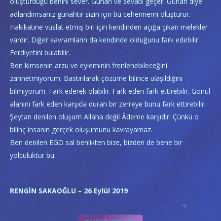
oluşturduğu benini sever. Günah ve sevabı geçer. Günah diye
adlandırırsanız günahtır sizin için bu cehennemi oluşturur.
Hakikatine vuslat etmiş biri için kendinden açığa çıkan melekler
vardır. Diğer kavramların da kendinde olduğunu fark edebilir.
Ferdiyetini bulabilir.
Ben kimsenin arzu ve eyleminin frenlenebileceğini
zannetmiyorum. Bastırılarak çözüme bilince ulaşıldığını
bilmiyorum. Fark ederek olabilir. Fark eden fark ettirebilir. Gönül
alanını fark eden karşıda duran bir zerreye bunu fark ettirebilir.
Şeytan denilen oluşum Allaha değil Âdeme karşıdır. Çünkü o
bilinç insanın gerçek oluşumunu kavrayamaz.
Ben denilen EGO sal benlikten bize, bizden de bene bir
yolculuktur bu.
RENGİN SAKAOĞLU – 26 Eylül 2019