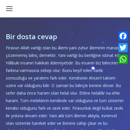
Bir dosta cevap
Faceb
Firavun Allah varlığı olan bu âlemi yani zuhur âleminin manasını
çözememiş bilinç demektir. Yani varlığı bu benliğine istinat eder.
Twitte
Hâlbuki insanın hakikati âdemiyetidir. Bu insanın biz bilincinin
What
farkına varmasına sebep olur. Bunu keşif eden varlık
sonsuzluğu ve yaratımı fark eder. Kendisinin Ahsen’i takvim
üzere var olduğunu bilir. O zaman bu bilinçle benine döner. Bu
sefer daha önce haram olan helal olur. Ehline helaldir na-ehle
haram. Tüm meleklerin kendinde var olduğuna ve tüm sistemin
kendisi olduğunu fark ve zevk eder. Firavunluk değil kulluk zevki
ile yoluna devam eder. Yani aklı tüm âlemin aklıyla, evrensel
olan sistemle hareket eder ve Benine sahip çıkar ve bu