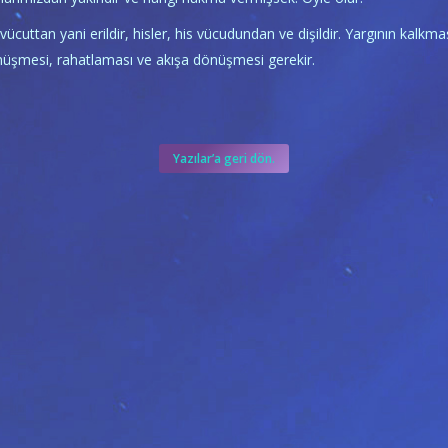
 vücuttan yani erildir, hisler, his vücudundan ve dişildir. Yargının kal
nüşmesi, rahatlaması ve akışa dönüşmesi gerekir.
Yazılar’a geri dön.