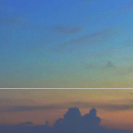
Next
post: