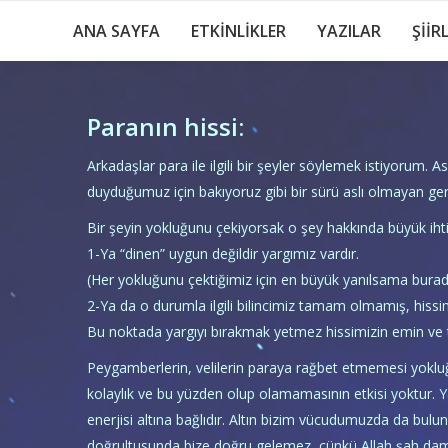
ANA SAYFA
ETKİNLİKLER
YAZILAR
ŞİİR
Paranın hissi:
Arkadaşlar para ile ilgili bir şeyler söylemek istiyorum. As
duyduğumuz için bakıyoruz gibi bir sürü aslı olmayan g
Bir şeyin yokluğunu çekiyorsak o şey hakkında büyük iht
1-Ya “dinen” uygun değildir yargımız vardır.
(Her yokluğunu çektiğimiz için en büyük yanılsama burada
2-Ya da o durumla ilgili bilincimiz tamam olmamış, hissi
Bu noktada yargıyı bırakmak yetmez hissimizin emin ve 
Peygamberlerin, velilerin paraya rağbet etmemesi yokluğ
kolaylık ve bu yüzden olup olamamasının etkisi yoktur. Y
enerjisi altına bağlıdır. Altın bizim vücudumuzda da bulu
doğrultusunda bize doğru gelemez, çünkü Allah şah dam