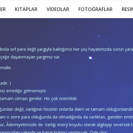
LER
KİTAPLAR
VİDEOLAR
FOTOĞRAFLAR
RESİ
lında sırf para değil yargıyla baktığımız her şey hayatımızda sorun yaratı
erçeğe dayanmayan yargımız var.
imalle.
dır. )
miz eminliğe gelmemiştir.
tamam olması gerekir. His çok önemlidir.
undan değil, varlığının hissinin onlarda daim ve tamam olduğundandır.
ani o zerre para olduğunda da olmadığında da varlıktan, ganiden emin, 
nur, Âdemiyetimizde de. Varlığı enerji boyutu olarak algılayıp seversek
arımızdan yakındır ve hangi hükmü vermişsek. Öyle olur.