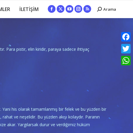
MLER
İLETİŞİM
Arama
Search:
Facebook
X
YouTube
Instagram
Rss
page
page
page
page
page
opens
opens
opens
opens
opens
in
in
in
in
in
new
new
new
new
new
Faceb
r. Para pistir, elin kiridir, paraya sadece ihtiyaç
window
window
window
window
window
Twitte
What
 Yani his olarak tamamlanmış bir felek ve bu yüzden bir
rahat ve neşelidir. Bu yüzden akışı kolaydır. Paranın
 bize akar. Yargılarsak durur ve verdiğimiz hüküm