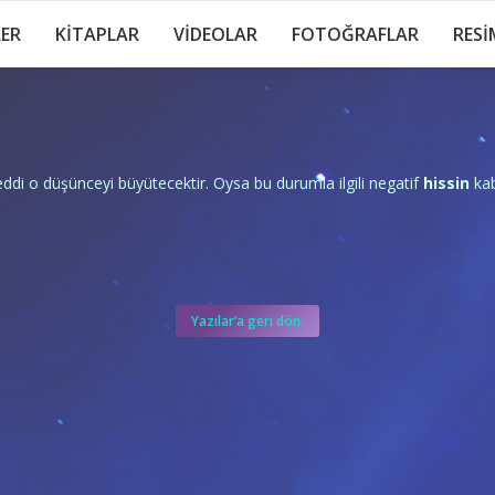
LER
KİTAPLAR
VİDEOLAR
FOTOĞRAFLAR
RESİ
ddi o düşünceyi büyütecektir. Oysa bu durumla ilgili negatif
hissin
kab
Yazılar’a geri dön.