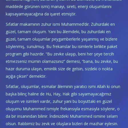
maddede görünen ismi) manayı, sireti, enerji oluşumlarını
kapsayamayacağına da işaret etmiştir.
Sıfatlar makamının zuhur ismi Muhammed’dir. Zuhurdaki en
güzel, tamam oluşum. Yani bu âlemdeki, bu zuhurdaki en
güzel, tamam oluşumlar peygamberlerle yaşanmış ve bizlere
söylenmiş, sunulmuş. Bu frekanslar bu isimlerle birlikte paket
program gibi hazırdır. “Bu zevke ulaşıp, beni her şeye tercih
etmezseniz mümin olamazsınız” demesi, “bana, bu zevke, bu
hazır duruma ulaşın, eminlik size de gelsin, sizdeki o nokta
açığa çıksın” demektir.
Sıfatlar, oluşumlar, esmalar âleminin yaratıcı ismi Allah ki onun
başka bilinç haline de Hu, Hay, Hak gibi sayamayacağımız
oluşum ve isimleri vardır, zuhur yani bu boyuttaki en güzel
oluşumu Muhammed ismiyle frekansıyla esmasıyla söylenir, o
da bir insanından bilinir. İndinizdeki Muhammed ismine selam
olsun. Rabbimiz bu zevk ve oluşlara bizleri de mazhar eylesin.