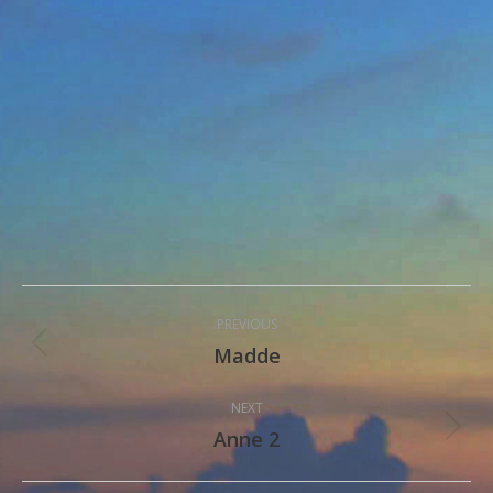
Post
PREVIOUS
navigation
Madde
Previous
post:
NEXT
Anne 2
Next
post: