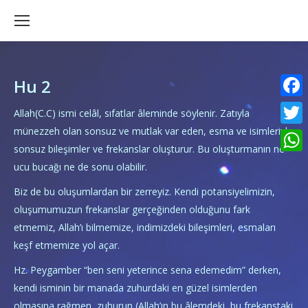
Hu 2
Faceb
Allah(C.C) ismi celâl, sıfatlar âleminde söylenir. Zatıyla
münezzeh olan sonsuz ve mutlak var eden, esma ve isimleriyle
Twitte
sonsuz bileşimler ve frekanslar oluşturur. Bu oluşturmanın ne
What
ucu bucağı ne de sonu olabilir.
Biz de bu oluşumlardan bir zerreyiz. Kendi potansiyelimizin,
oluşumumuzun frekanslar gerçeğinden olduğunu fark
etmemiz, Allah’ı bilmemize, indimizdeki bileşimleri, esmaları
keşf etmemize yol açar.
Hz. Peygamber “ben seni yeterince sena edemedim” derken,
kendi isminin bir manada zuhurdaki en güzel isimlerden
olmasına rağmen, zuhurun (Allah’ın bu âlemdeki, bu frekanstaki