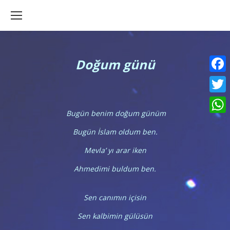
Doğum günü
Faceb
Twitte
Bugün benim doğum günüm
What
Bugün İslam oldum ben.
Mevla’ yı arar iken
Ahmedimi buldum ben.
Sen canımın içisin
Sen kalbimin gülüsün