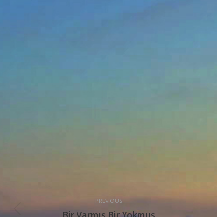
Post
PREVIOUS
navigation
Bir Varmış Bir Yokmuş
Previous