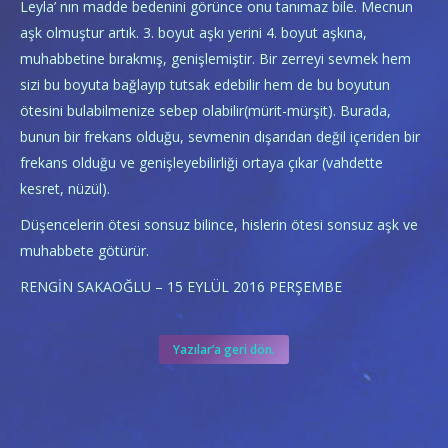
Leyla’ nın madde bedenini görünce onu tanımaz bile. Mecnun
aşk olmuştur artık. 3. boyut aşkı yerini 4. boyut aşkına,
muhabbetine bırakmış, genişlemiştir. Bir zerreyi sevmek hem
sizi bu boyuta bağlayıp tutsak edebilir hem de bu boyutun
ötesini bulabilmenize sebep olabilir(mürit-mürşit). Burada,
bunun bir frekans olduğu, sevmenin dışarıdan değil içeriden bir
frekans olduğu ve genişleyebilirliği ortaya çıkar (vahdette
kesret, nüzül).
Düşencelerin ötesi sonsuz bilince, hislerin ötesi sonsuz aşk ve
muhabbete götürür.
RENGİN SAKAOĞLU – 15 EYLÜL 2016 PERŞEMBE
Yazılar’a geri dön.