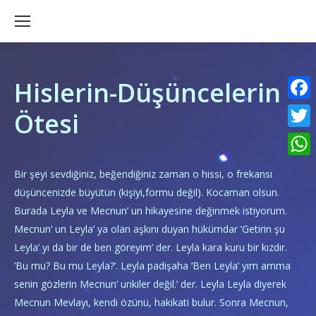
Hislerin-Düşüncelerin
Faceb
Ötesi
Twitte
What
Bir şeyi sevdiğiniz, beğendiğiniz zaman o hissi, o frekansı
düşüncenizde büyütün (kişiyi,formu değil). Kocaman olsun.
Burada Leyla ve Mecnun’ un hikayesine değinmek istiyorum.
Mecnun’ un Leyla’ ya olan aşkını duyan hükümdar ’Getirin şu
Leyla’ yı da bir de ben göreyim’ der. Leyla kara kuru bir kızdır.
’Bu mu? Bu mu Leyla?’. Leyla padişaha ‘Ben Leyla’ yım amma
senin gözlerin Mecnun’ unkiler değil.’ der. Leyla Leyla diyerek
Mecnun Mevlayı, kendi özünü, hakikati bulur. Sonra Mecnun,