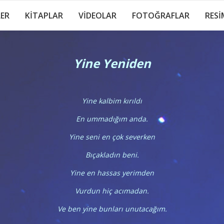
LER
KİTAPLAR
VİDEOLAR
FOTOĞRAFLAR
RESİ
Yine Yeniden
Yine kalbim kırıldı
En ummadığım anda.
Yine seni en çok severken
Bıçakladın beni.
Yine en hassas yerimden
Vurdun hiç acımadan.
Ve ben yine bunları unutacağım.