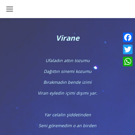
Virane
Faceb
Twitte
Ufaladın attın tozumu
What
Dağıttın sinemi kozumu
Bırakmadın bende izimi
Viran eyledin içimi dışımı yar.
Yar celalin şiddetinden
Seni göremedim o an birden