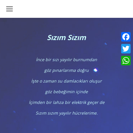
Sızım Sızım
Faceb
Twitte
İnce bir sızı yayılır burnumdan
What
göz pınarlarıma doğru
İşte o zaman su damlacıkları oluşur
göz bebeğimin içinde
İçimden bir lahza bir elektrik geçer de
Sızım sızım yayılır hücrelerime.