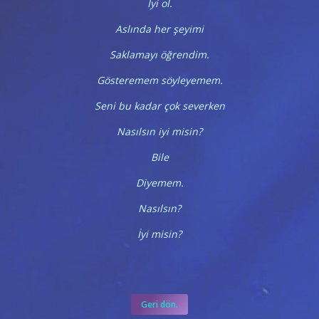
İyi ol.
Aslında her şeyimi
Saklamayı öğrendim.
Gösteremem söyleyemem.
Seni bu kadar çok severken
Nasılsın iyi misin?
Bile
Diyemem.
Nasılsın?
İyi misin?
Geri dön.