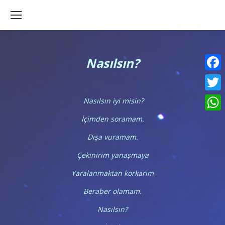
Nasılsın?
Faceb
Twitte
Nasılsın iyi misin?
What
İçimden soramam.
Dışa vuramam.
Çekinirim yanaşmaya
Yaralanmaktan korkarım
Beraber olamam.
Nasılsın?