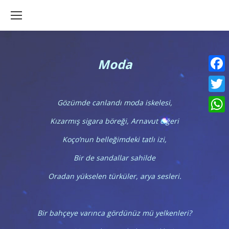
Moda
Faceb
Twitte
Gözümde canlandı moda iskelesi,
What
Kızarmış sigara böreği, Arnavut ciğeri
Koço’nun belleğimdeki tatlı izi,
Bir de sandallar sahilde
Oradan yükselen türküler, arya sesleri.
Bir bahçeye varınca gördünüz mü yelkenleri?