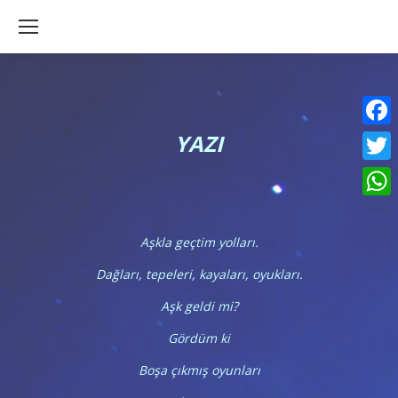
YAZI
Faceb
Twitte
What
Aşkla geçtim yolları.
Dağları, tepeleri, kayaları, oyukları.
Aşk geldi mi?
Gördüm ki
Boşa çıkmış oyunları