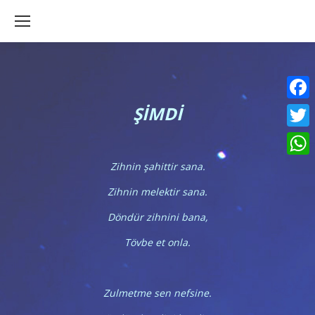
ŞİMDİ
Faceb
Twitte
What
Zihnin şahittir sana.
Zihnin melektir sana.
Döndür zihnini bana,
Tövbe et onla.
Zulmetme sen nefsine.