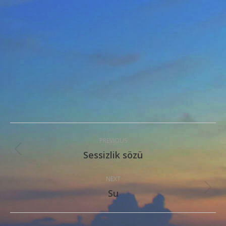
Post
PREVIOUS
navigation
Sessizlik sözü
Previous
post:
NEXT
Su
Next
post: