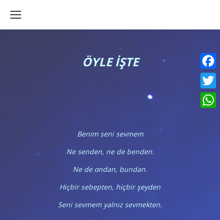
ÖYLE İŞTE
Faceb
Twitte
What
Benim seni sevmem
Ne senden, ne de benden.
Ne de ondan, bundan.
Hiçbir sebepten, hiçbir şeyden
Seni sevmem yalnız sevmekten.