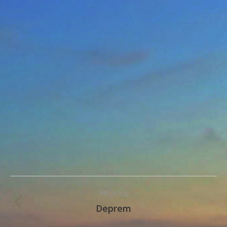
Post
PREVIOUS
navigation
Deprem
Previous
post: