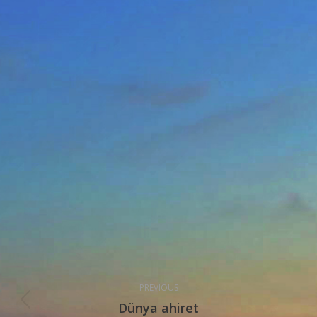
Post
PREVIOUS
navigation
Dünya ahiret
Previous