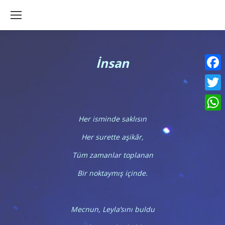
İnsan
Faceb
Twitte
What
Her isminde saklısın
Her surette aşikâr,
Tüm zamanlar toplanan
Bir noktaymış içinde.
Mecnun, Leyla’sını buldu