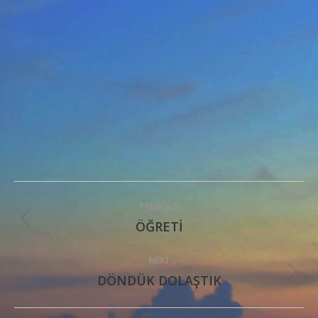
Post
PREVIOUS
navigation
ÖĞRETİ
Previous
post:
NEXT
DÖNDÜK DOLAŞTIK
Next
post: