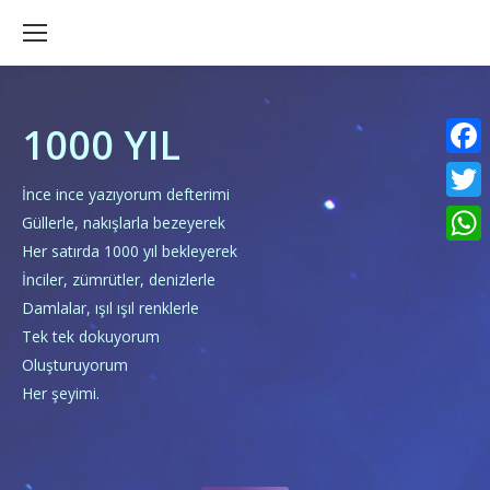
1000 YIL
Faceb
İnce ince yazıyorum defterimi
Twitte
Güllerle, nakışlarla bezeyerek
Her satırda 1000 yıl bekleyerek
What
İnciler, zümrütler, denizlerle
Damlalar, ışıl ışıl renklerle
Tek tek dokuyorum
Oluşturuyorum
Her şeyimi.