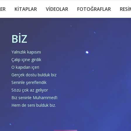
LER
KİTAPLAR
VİDEOLAR
FOTOĞRAFLAR
RESİ
BİZ
Yalnızlık kapısını
Çalıp içine girdik
O kapıdan içeri
Gerçek dostu bulduk biz
Seninle şereflendik
Sözü çok az geliyor
Biz seninle Muhammed’i
Hem de seni bulduk biz.