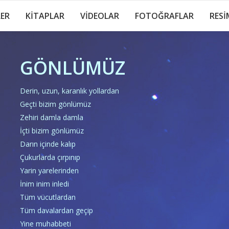
LER
KİTAPLAR
VİDEOLAR
FOTOĞRAFLAR
RESİ
GÖNLÜMÜZ
Derin, uzun, karanlık yollardan
Geçti bizim gönlümüz
Zehiri damla damla
İçti bizim gönlümüz
Darın içinde kalıp
Çukurlarda çırpınıp
Yarin yarelerinden
İnim inim inledi
Tüm vücutlardan
Tüm davalardan geçip
Yine muhabbeti