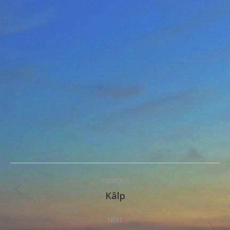
Post
PREVIOUS
navigation
Kâlp
Previous
post:
NEXT