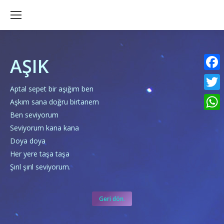
AŞIK
Faceb
Aptal sepet bir aşığım ben
Twitte
Aşkım sana doğru birtanem
Ben seviyorum
What
Seviyorum kana kana
Doya doya
Her yere taşa taşa
Şırıl şırıl seviyorum.
Geri dön.