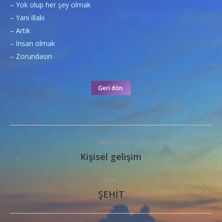
– Yok olup her şey olmak
– Yani illaki
– Artık
– İnsan olmak
– Zorundasın
Geri dön.
Post
PREVIOUS
navigation
Kişisel gelişim
Previous
post:
NEXT
ŞEHİT
Next
post: