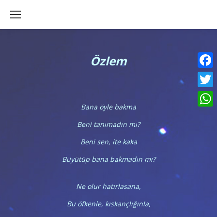
Özlem
Faceb
Twitte
Bana öyle bakma
What
Beni tanımadın mı?
Beni sen, ite kaka
Büyütüp bana bakmadın mı?
Ne olur hatırlasana,
Bu öfkenle, kıskançlığınla,