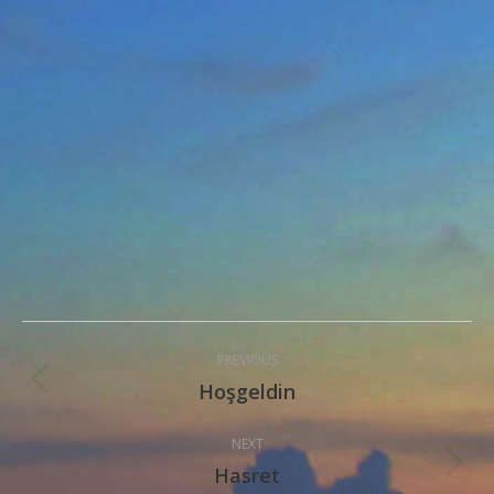
Post
PREVIOUS
navigation
Hoşgeldin
Previous
post:
NEXT
Hasret
Next