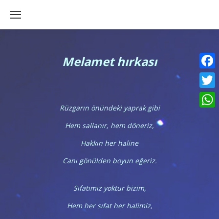
M
elamet hırkası
Faceb
Twitte
Rüzgarın önündeki yaprak gibi
What
Hem sallanır, hem döneriz,
Hakkın her haline
Canı gönülden boyun eğeriz.
Sıfatımız yoktur bizim,
Hem her sıfat her halimiz,