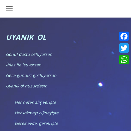
UYANIK OL
Faceb
Gönül dostu özlüyorsan
Twitte
İhlas ile istiyorsan
What
Gece gündüz gözlüyorsan
Uyanık ol huzurdasın
Her nefes alış verişte
Her lokmayı çiğneyişte
Gerek evde, gerek işte