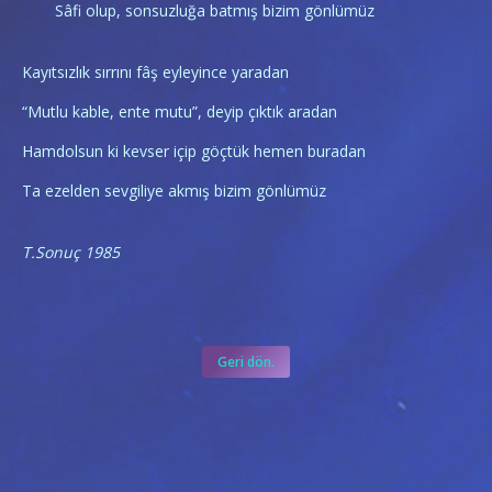
Sâfi olup, sonsuzluğa batmış bizim gönlümüz
Kayıtsızlık sırrını fâş eyleyince yaradan
“Mutlu kable, ente mutu”, deyip çıktık aradan
Hamdolsun ki kevser içip göçtük hemen buradan
Ta ezelden sevgiliye akmış bizim gönlümüz
T.Sonuç 1985
Geri dön.