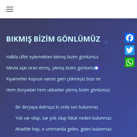
BIKMIŞ BİZİM GÖNLÜMÜZ
Faceb
Halkla ülfet eylemekten bıkmış bizim gönlümüz
Twitte
Mevla aşkı viran etmiş, yıkmış bizim gönlümüz
What
Kıyametler kopsun varsın gam çekmeyiz bize ne
Hem dünyadan hem ukbadan çıkmış bizim gönlümüz
Bir deryaya dalmışız ki orda sen bulunmaz
Yok var olup, var yok olup fakat neden bulunmaz
Ahad’dır hep, o ummanda gelen, giden bulunmaz