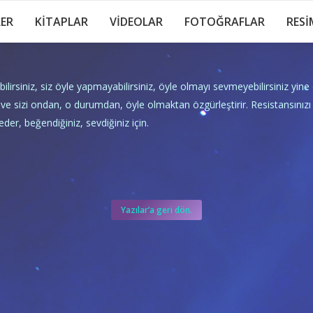
LER
KİTAPLAR
VİDEOLAR
FOTOĞRAFLAR
RESİ
ilirsiniz, siz öyle yapmayabilirsiniz, öyle olmayı sevmeyebilirsiniz yine d
ve sizi ondan, o durumdan, öyle olmaktan özgürleştirir. Resistansınızı
der, beğendiğiniz, sevdiğiniz için.
Yazılar’a geri dön.