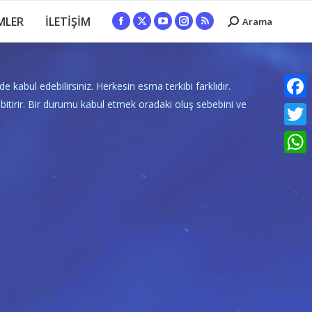
MLER
İLETİŞİM
Arama
Search:
Facebook
X
YouTube
Instagram
Rss
page
page
page
page
page
opens
opens
opens
opens
opens
in
in
in
in
in
e kabul edebilirsiniz. Herkesin esma terkibi farklıdır.
new
new
new
new
new
 bitirir. Bir durumu kabul etmek oradaki oluş sebebini ve
Faceb
window
window
window
window
window
Twitte
What