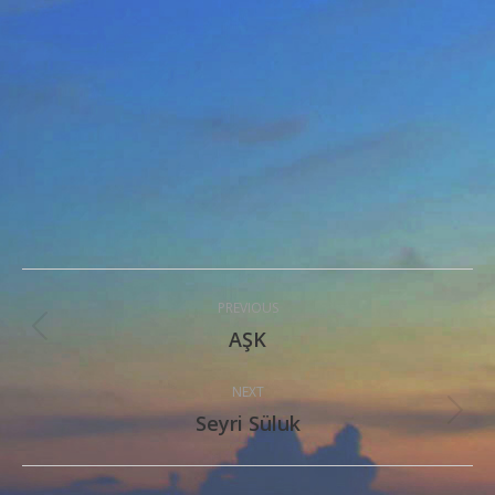
Post
PREVIOUS
navigation
AŞK
Previous
post:
NEXT
Seyri Süluk
Next
post: