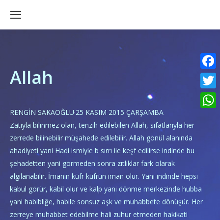
Allah
Faceb
Twitte
RENGİN SAKAOĞLU
·
25 KASIM 2015 ÇARŞAMBA
What
Zatıyla bilinmez olan, tenzih edilebilen Allah, sıfatlarıyla her
zerrede bilinebilir müşahede edilebilir. Allah gönül alanında
ahadiyeti yani Hadi ismiyle b sırrı ile keşf edilirse indinde bu
şehadetten yani görmeden sonra zıtlıklar fark olarak
algılanabilir. İmanın küfr küfrün iman olur. Yani indinde hepsi
kabul görür, kabil olur ve kalp yani dönme merkezinde hubba
yani habibliğe, habile sonsuz aşk ve muhabbete dönüşür. Her
zerreye muhabbet edebilme hali zuhur etmeden hakikati