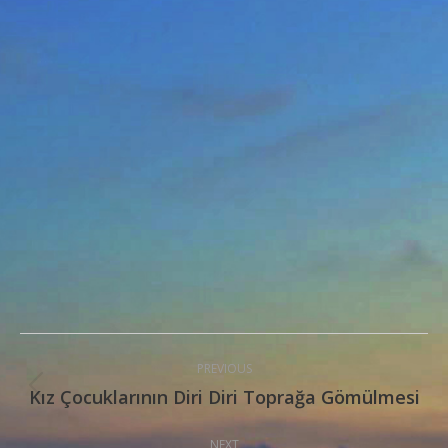
Post
PREVIOUS
navigation
Kız Çocuklarının Diri Diri Toprağa Gömülmesi
Previous
post:
NEXT