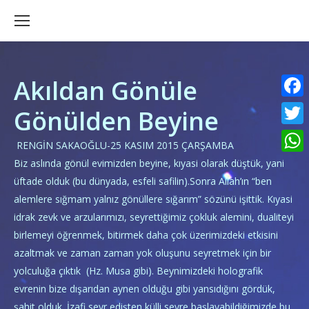
Akıldan Gönüle
Faceb
Gönülden Beyine
Twitte
RENGİN SAKAOĞLU-25 KASIM 2015 ÇARŞAMBA
What
Biz aslında gönül evimizden beyine, kıyasi olarak düştük, yani
üftade olduk (bu dünyada, esfeli safilin).Sonra Allah’ın “ben
alemlere sığmam yalnız gönüllere sığarım” sözünü işittik. Kıyasi
idrak zevk ve arzularımızı, seyrettiğimiz çokluk alemini, dualiteyi
birlemeyi öğrenmek, bitirmek daha çok üzerimizdeki etkisini
azaltmak ve zaman zaman yok oluşunu seyretmek için bir
yolculuğa çıktık (Hz. Musa gibi). Beynimizdeki holografik
evrenin bize dışarıdan aynen olduğu gibi yansıdığını gördük,
şahit olduk. İzafi seyr edişten külli seyre başlayabildiğimizde bu