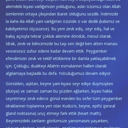
alemdeki kıyasi varlığımızın yokluğunu, aslın özümüz olan Allah
isimlerinin ortaya çıkışından ibaret olduğunu sezdik. İndimizde
la ilahe iila Allah yani varlığımın özünde o var dedik (kabımız ve
kabiliyetimiz ölçüsünce). Bu yeni zevk ediş, seyr ediş, hal ve
bakış açısıyla tekrar çokluk alemine döndük, mesul olarak.
İdrak, zevk ve bilincimizde bu taşı sen değil ben attım manası
vesvesesiz zuhur edene kadar devam ettik Peygamber
efendimizin zevk ve teklif ettiklerine bir damla yaklaşabilmek
için. Çokluğu, dualiteyi Allah’ın esmalarının halleri olarak
algılamaya başladık bu defa. Yolculuğumuz devam ediyor.
Gönülden, aşktan, beyne yani kıyasi seyr edişe düşmüşken
(dünya) ve zaman zaman bu yüzden ağlarken, kıyası hakla
seyretmeyi zevk edince gönül evinden bu sefer tüm peygamber
idraklarının toplanma yeri olan Kudüs’e, beyne, epifiz (pineal
gland noktasına) uruç etmeyi fark ettik (heart math).
Beynimizdeki zanların gönlümüze yansımasını yaşarken,